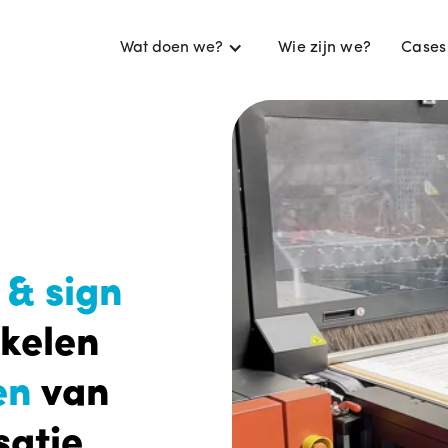
Wat doen we?
Wie zijn we?
Cases
.
 & sign
kkelen
en
van
satie.