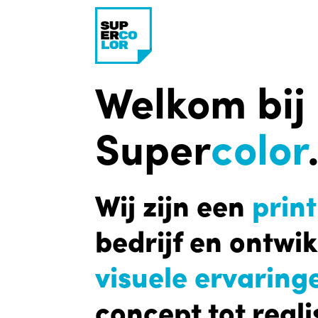
Welkom bij
Super
color
Wij zijn een
print
bedrijf en ontwi
visuele ervaring
concept tot reali